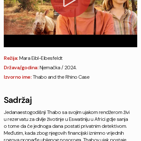
Režija:
Mara Eibl-Eibesfeldt
Država/godina:
Njemačka / 2024.
Izvorno ime:
Thabo and the Rhino Case
Sadržaj
Jedanaestogodišnji Thabo sa svojim ujakom rendžerom živi
u rezervatu za divlje životinje u Eswatiniju u Africi gdje sanja
o tome da će jednoga dana postati privatnim detektivom.
Međutim, kada zbog njegovih financijski iznimno vrijednih
rogova pronađe ubijenog nosoroga, Thabov ujak postaje