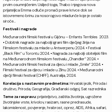
prvim osumnjičenim. Uslijed toga, Thabo i njegova nova
prijateljica Emma odluče pronaći prave krivce dok se
istovremeno brinu za nosorogovo mladunče koje je ostalo
siroče…
Festivali i nagrade
Međunarodni filmski festival u Gijónu – Enfants Terribles 2023.
• Dobitnik nagrade za najbolji igrani film dječjeg žirija na
Filmskom festivalu za mlade u Antwerpenu 2024. • Festival
„Black Film“ u Torontu 2024. • Nagrada za najbolji obiteljski film
na Međunarodnom filmskom festivalu „Chandler“ 2024. •
Međunarodni filmski festival za djecu i mlade „Smile“ 2024. •
Filmski festival za djecu i mlade u Zlínu 2024. • Međunarodni
dječji filmski festival (CHIFF), Australija, 2024.
Korelacija s nastavnim predmetima:
Hrvatski jezik, Priroda i
društvo, Priroda, Geografija, Građanski odgoj, Sat razrednika
Teme za raspravu:
prijateljstvo, zaštita životinja, ugrožene
životinjske vrste, krivolov, rasizam, rasne predrasude,
lakomislenost, povjerenje, hrabrost, oprez, AIDS, Afrika, safari,