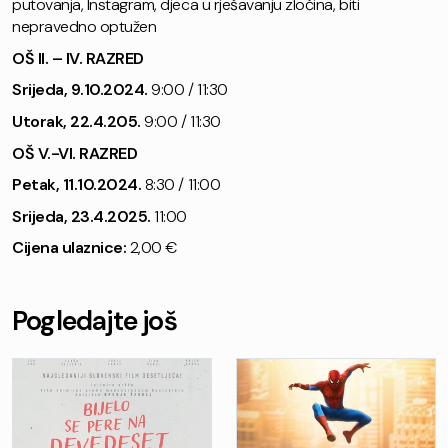
putovanja, Instagram, djeca u rješavanju zločina, biti
nepravedno optužen
OŠ II. – IV. RAZRED
Srijeda, 9.10.2024.
9:00 / 11:30
Utorak, 22.4.205.
9:00 / 11:30
OŠ V.-VI. RAZRED
Petak, 11.10.2024.
8:30 / 11:00
Srijeda, 23.4.2025.
11:00
Cijena ulaznice:
2,00 €
Pogledajte još