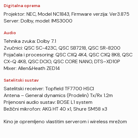
Digitalna oprema
Projektor: NEC, Model NC1843, Firmware verzija: Ver3.875
Server: Dolby, model: IMS3000
Audio
Tehnika zvuka: Dolby 7.1
Zvučnici: QSC SC-423C, QSC SB7218, QSC SR-8200
Pojačala i procesoring: QSC CXQ 4K4, QSC CXQ 8K8, QSC
CX-Q 4K8, QSC DCIO, QSC CORE NANO, DTS–XD10P
Mixer: Allen&Heath ZED14
Satelitski sustav
Satelitski receiver: Topfield TF7700 HSCI
Antena – General dynamics (Prodelin) Tx/Rx 1.2m
Prijenosni audio sustav: BOSE L1 system
Bežični mikrofon: AKG HT 40 x1, Shure SM58 x3
Kino je opremljeno vlastitim serverom i wireless mrežom