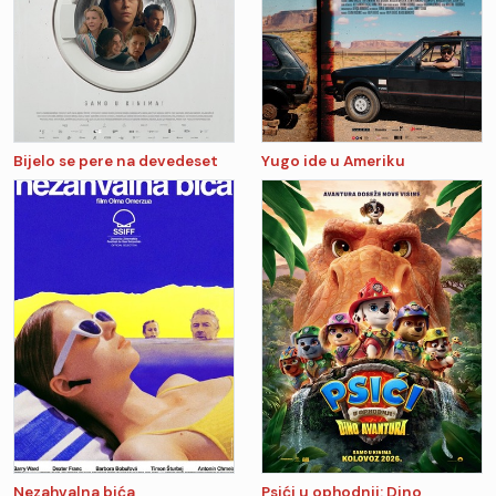
Bijelo se pere na devedeset
Yugo ide u Ameriku
Nezahvalna bića
Psići u ophodnji: Dino