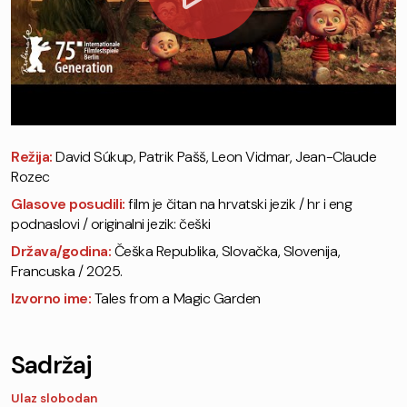
Režija:
David Súkup, Patrik Pašš, Leon Vidmar, Jean-Claude
Rozec
Glasove posudili:
film je čitan na hrvatski jezik / hr i eng
podnaslovi / originalni jezik: češki
Država/godina:
Češka Republika, Slovačka, Slovenija,
Francuska / 2025.
Izvorno ime:
Tales from a Magic Garden
Sadržaj
Ulaz slobodan