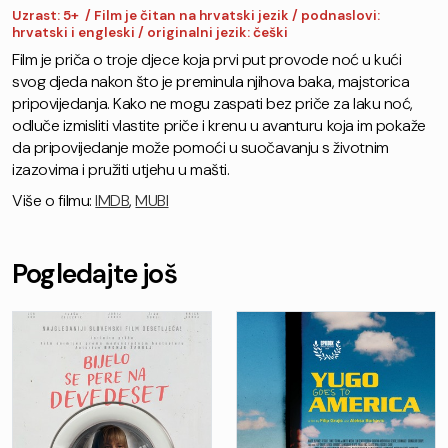
Uzrast: 5+ / Film je čitan na hrvatski jezik / podnaslovi:
hrvatski i engleski / originalni jezik: češki
Film je priča o troje djece koja prvi put provode noć u kući
svog djeda nakon što je preminula njihova baka, majstorica
pripovijedanja. Kako ne mogu zaspati bez priče za laku noć,
odluče izmisliti vlastite priče i krenu u avanturu koja im pokaže
da pripovijedanje može pomoći u suočavanju s životnim
izazovima i pružiti utjehu u mašti.
Više o filmu:
IMDB
,
MUBI
Pogledajte još