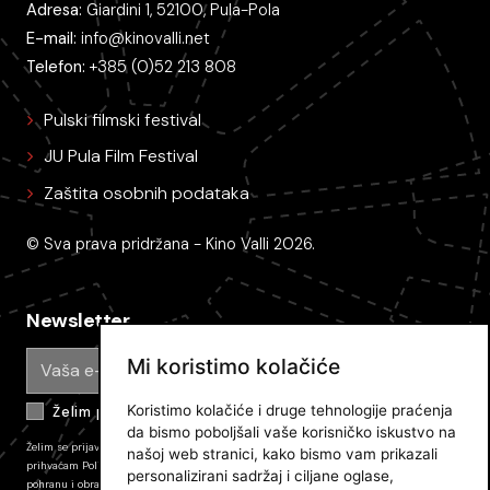
Adresa:
Giardini 1, 52100, Pula-Pola
E-mail:
info@kinovalli.net
Telefon:
+385 (0)52 213 808
Pulski filmski festival
JU Pula Film Festival
Zaštita osobnih podataka
© Sva prava pridržana - Kino Valli 2026.
Newsletter
Mi koristimo kolačiće
Koristimo kolačiće i druge tehnologije praćenja
Želim primati e-mail obavijesti
da bismo poboljšali vaše korisničko iskustvo na
Želim se prijaviti na newsletter Pulskog filmskog festivala i primati novosti. Prijavom
našoj web stranici, kako bismo vam prikazali
prihvaćam
Politiku zaštite privatnosti JU PFF
i dajem svoj pristanak na prikupljanje,
personalizirani sadržaj i ciljane oglase,
pohranu i obradu podataka koli su tamo opisani. Pretplatu mozete odjaviti u bilo kojem