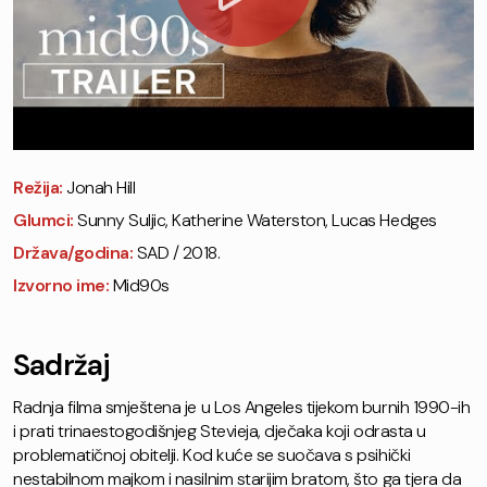
Režija:
Jonah Hill
Glumci:
Sunny Suljic, Katherine Waterston, Lucas Hedges
Država/godina:
SAD / 2018.
Izvorno ime:
Mid90s
Sadržaj
Radnja filma smještena je u Los Angeles tijekom burnih 1990-ih
i prati trinaestogodišnjeg Stevieja, dječaka koji odrasta u
problematičnoj obitelji. Kod kuće se suočava s psihički
nestabilnom majkom i nasilnim starijim bratom, što ga tjera da