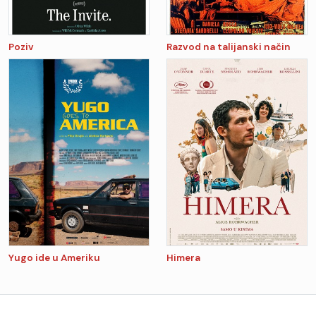
Poziv
Razvod na talijanski način
Yugo ide u Ameriku
Himera