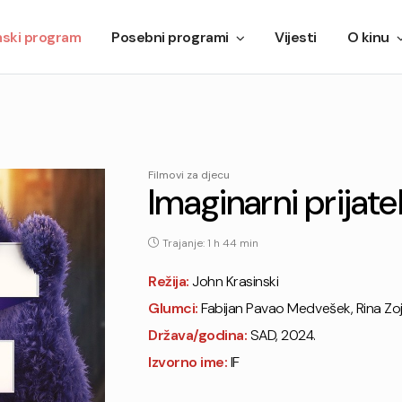
mski program
Posebni programi
Vijesti
O kinu
Filmovi za djecu
Imaginarni prijatel
Trajanje: 1 h 44 min
Režija:
John Krasinski
Glumci:
Fabijan Pavao Medvešek, Rina Zoj
Država/godina:
SAD, 2024.
Izvorno ime:
IF