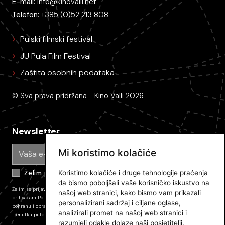
E-mail:
info@kinovalli.net
Telefon:
+385 (0)52 213 808
Pulski filmski festival
JU Pula Film Festival
Zaštita osobnih podataka
© Sva prava pridržana - Kino Valli 2026.
Newsletter
Mi koristimo kolačiće
Koristimo kolačiće i druge tehnologije praćenja
Želim primati e-mail obavijesti
da bismo poboljšali vaše korisničko iskustvo na
Želim se prijaviti na newsletter Pulskog filmskog festivala i primati novosti. Prijavom
našoj web stranici, kako bismo vam prikazali
prihvaćam
Politiku zaštite privatnosti JU PFF
i dajem svoj pristanak na prikupljanje,
personalizirani sadržaj i ciljane oglase,
pohranu i obradu podataka koli su tamo opisani. Pretplatu mozete odjaviti u bilo kojem
analizirali promet na našoj web stranici i
trenutku putem poveznice u e-mailu.
razumjeli odakle dolaze naši posjetitelji.