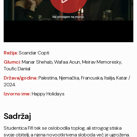
Režija:
Scandar Copti
Glumci:
Manar Shehab, Wafaa Aoun, Meirav Memoresky,
Toufic Danial
Država/godina:
Palestina, Njemačka, Francuska, Italija, Katar /
2024.
Izvorno ime:
Happy Holidays
Sadržaj
Studentica Fifi tek se oslobodila toplog, ali strogog stiska
svoje obitelji, a njena novootkrivena sloboda već je ugrožena.