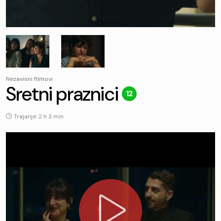
Nezavisni filmovi
Sretni praznici
12
Trajanje: 2 h 3 min