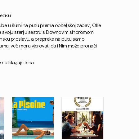
eziku.
zgube u šumi na putu prema obiteljskoj zabavi, Ollie
za svoju stariju sestru s Downovim sindromom.
ansku proslavu, a prepreke na putu samo
i sama, već mora vjerovati da i Nim može pronaći
na blagajni kina.