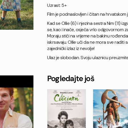
Uzrast: 5+
Film je podnaslovljen i čitan na hrvatskom j
Kad se Ollie (6) i njezina sestra Nim (11) i
se, kao i inače, osjeća vrlo odgovornom 
Moraju stići na vrijeme na bakinu rođend
iskrsavaju. Ollie uči da ne mora sve radit
zajednički izlaz iz nevolje!
Ulaz je slobodan. Svoju ulaznicu preuzmite 
Pogledajte još