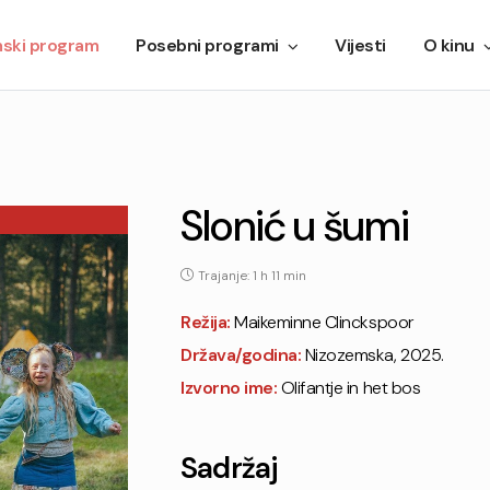
mski program
Posebni programi
Vijesti
O kinu
Slonić u šumi
Trajanje: 1 h 11 min
Režija:
Maikeminne Clinckspoor
Država/godina:
Nizozemska, 2025.
Izvorno ime:
Olifantje in het bos
Sadržaj