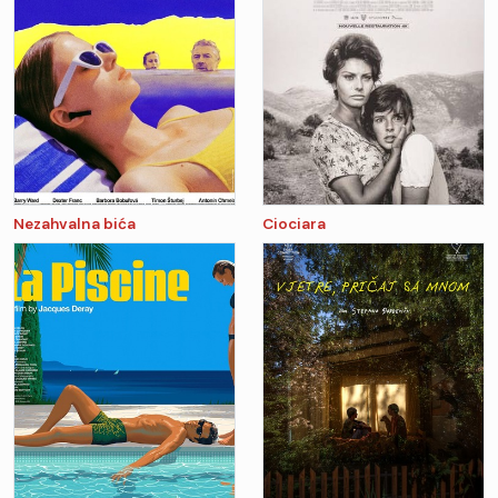
Nezahvalna bića
Ciociara