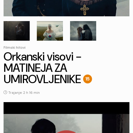
Filmski hitovi
Orkanski visovi -
MATINEJA ZA
UMIROVLJENIKE
15
Trajanje: 2 h 16 min