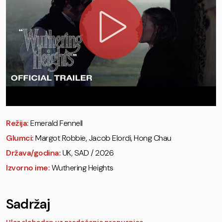
Režija:
Emerald Fennell
Glumci:
Margot Robbie, Jacob Elordi, Hong Chau
Država/godina:
UK, SAD / 2026
Izvorno ime:
Wuthering Heights
Sadržaj