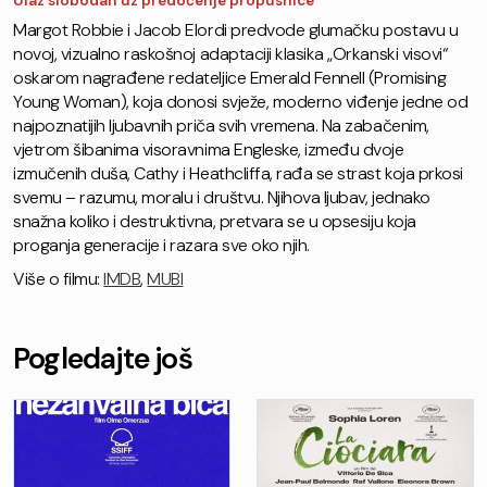
Ulaz slobodan uz predočenje propusnice
Margot Robbie i Jacob Elordi predvode glumačku postavu u
novoj, vizualno raskošnoj adaptaciji klasika „Orkanski visovi“
oskarom nagrađene redateljice Emerald Fennell (Promising
Young Woman), koja donosi svježe, moderno viđenje jedne od
najpoznatijih ljubavnih priča svih vremena. Na zabačenim,
vjetrom šibanima visoravnima Engleske, između dvoje
izmučenih duša, Cathy i Heathcliffa, rađa se strast koja prkosi
svemu – razumu, moralu i društvu. Njihova ljubav, jednako
snažna koliko i destruktivna, pretvara se u opsesiju koja
proganja generacije i razara sve oko njih.
Više o filmu:
IMDB
,
MUBI
Pogledajte još