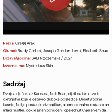
Režija:
Gregg Araki
Glumci:
Brady Corbet, Joseph Gordon-Levitt, Elisabeth Shue
Država/godina:
SAD, Nizozemska / 2024.
Izvorno ime:
Mysterious Skin
Sadržaj
Dvojica dječaka iz Kansasa, Neil i Brian, dijelili su iskustvo iz
djetinjstva koje je ostavilo duboke posljedice. Deset godina
kasnije, Neil je postao karizmatičan, ali emocionalno distanciran
mladi hustler, dok je Brian povučen i opsjednut uvjerenjem da