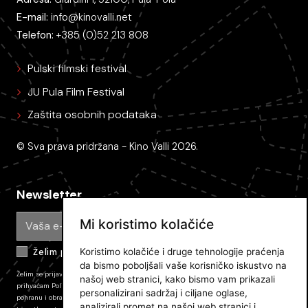
E-mail:
info@kinovalli.net
Telefon:
+385 (0)52 213 808
Pulski filmski festival
JU Pula Film Festival
Zaštita osobnih podataka
© Sva prava pridržana - Kino Valli 2026.
Newsletter
Mi koristimo kolačiće
Koristimo kolačiće i druge tehnologije praćenja
Želim primati e-mail obavijesti
da bismo poboljšali vaše korisničko iskustvo na
Želim se prijaviti na newsletter Pulskog filmskog festivala i primati novosti. Prijavom
našoj web stranici, kako bismo vam prikazali
prihvaćam
Politiku zaštite privatnosti JU PFF
i dajem svoj pristanak na prikupljanje,
personalizirani sadržaj i ciljane oglase,
pohranu i obradu podataka koli su tamo opisani. Pretplatu mozete odjaviti u bilo kojem
analizirali promet na našoj web stranici i