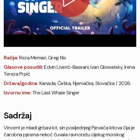
Režija:
Reza Memari, Greg Nix
Glasove posudili:
Edvin Liverić-Bassani, Ivan Glowatsky, Irena
Tereza Prpić
Država/godina:
Kanada, Češka, Njemačka, Slovačka / 2026.
Izvorno ime:
The Last Whale Singer
Sadržaj
Vincent je mladi grbavi kit, sin posljednjeg Pjevača kitova čija je
čarobna pjesma nekoć čuvala ravnotežu cijelog morskog