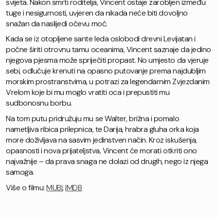
svijeta. Nakon smrti roditelja, Vincent ostaje zarobljen između
tuge i nesigurnosti, uvjeren da nikada neće biti dovoljno
snažan da naslijedi očevu moć.
Kada se iz otopljene sante leda oslobodi drevni Levijatan i
počne širiti otrovnu tamu oceanima, Vincent saznaje da jedino
njegova pjesma može spriječiti propast. No umjesto da vjeruje
sebi, odlučuje krenuti na opasno putovanje prema najdubljim
morskim prostranstvima, u potrazi za legendarnim Zvjezdanim
Vrelom koje bi mu moglo vratiti oca i prepustiti mu
sudbonosnu borbu.
Na tom putu pridružuju mu se Walter, brižna i pomalo
nametljiva ribica prilepnica, te Darija, hrabra gluha orka koja
more doživljava na sasvim jedinstven način. Kroz iskušenja,
opasnosti i nova prijateljstva, Vincent će morati otkriti ono
najvažnije – da prava snaga ne dolazi od drugih, nego iz njega
samoga.
Više o filmu:
MUBI
,
IMDB