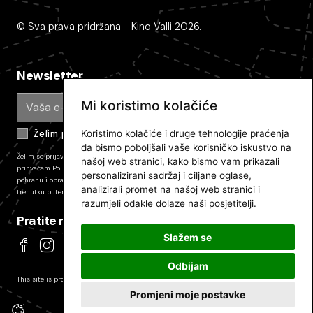
© Sva prava pridržana - Kino Valli 2026.
Newsletter
Mi koristimo kolačiće
Koristimo kolačiće i druge tehnologije praćenja
Želim primati e-mail obavijesti
da bismo poboljšali vaše korisničko iskustvo na
Želim se prijaviti na newsletter Pulskog filmskog festivala i primati novosti. Prijavom
našoj web stranici, kako bismo vam prikazali
prihvaćam
Politiku zaštite privatnosti JU PFF
i dajem svoj pristanak na prikupljanje,
personalizirani sadržaj i ciljane oglase,
pohranu i obradu podataka koli su tamo opisani. Pretplatu mozete odjaviti u bilo kojem
analizirali promet na našoj web stranici i
trenutku putem poveznice u e-mailu.
razumjeli odakle dolaze naši posjetitelji.
Pratite nas
Slažem se
Odbijam
This site is protected by reCAPTCHA and the
Google Privacy Policy
and
Terms of Service
apply.
Promjeni moje postavke