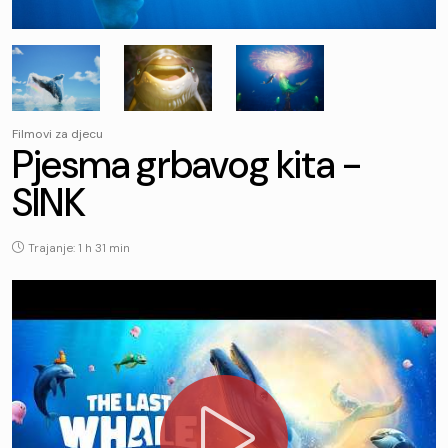
Filmovi za djecu
Pjesma grbavog kita -
SINK
Trajanje: 1 h 31 min