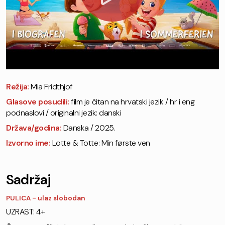
Režija:
Mia Fridthjof
Glasove posudili:
film je čitan na hrvatski jezik / hr i eng
podnaslovi / originalni jezik: danski
Država/godina:
Danska / 2025.
Izvorno ime:
Lotte & Totte: Min første ven
Sadržaj
PULICA - ulaz slobodan
UZRAST: 4+