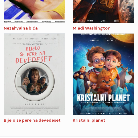
Nezahvalna bića
Mladi Washington
Bijelo se pere na devedeset
Kristalni planet