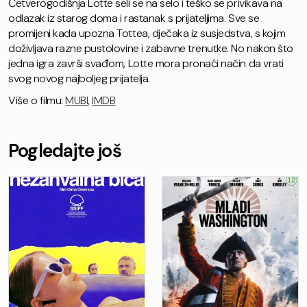
Četverogodišnja Lotte seli se na selo i teško se privikava na
odlazak iz starog doma i rastanak s prijateljima. Sve se
promijeni kada upozna Tottea, dječaka iz susjedstva, s kojim
doživljava razne pustolovine i zabavne trenutke. No nakon što
jedna igra završi svađom, Lotte mora pronaći način da vrati
svog novog najboljeg prijatelja.
Više o filmu:
MUBI
,
IMDB
Pogledajte još