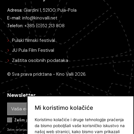
Adresa:
Giardini 1, 52100, Pula-Pola
E-mail:
info@kinovalli.net
Telefon:
+385 (0)52 213 808
Pulski filmski festival
JU Pula Film Festival
Zaštita osobnih podataka
© Sva prava pridržana - Kino Valli 2026.
Newsletter
Mi koristimo kolačiće
Koristimo kolačiće i druge tehnologije praćenja
Želim primati e-mail obavijesti
da bismo poboljšali vaše korisničko iskustvo na
Želim se prijaviti na newsletter Pulskog filmskog festivala i primati novosti. Prijavom
našoj web stranici, kako bismo vam prikazali