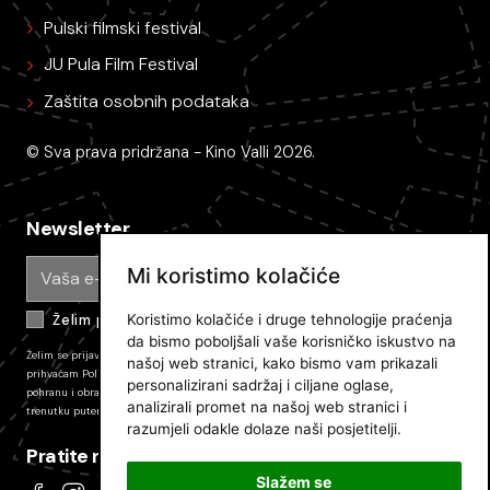
Pulski filmski festival
JU Pula Film Festival
Zaštita osobnih podataka
© Sva prava pridržana - Kino Valli 2026.
Newsletter
Mi koristimo kolačiće
Koristimo kolačiće i druge tehnologije praćenja
Želim primati e-mail obavijesti
da bismo poboljšali vaše korisničko iskustvo na
Želim se prijaviti na newsletter Pulskog filmskog festivala i primati novosti. Prijavom
našoj web stranici, kako bismo vam prikazali
prihvaćam
Politiku zaštite privatnosti JU PFF
i dajem svoj pristanak na prikupljanje,
personalizirani sadržaj i ciljane oglase,
pohranu i obradu podataka koli su tamo opisani. Pretplatu mozete odjaviti u bilo kojem
analizirali promet na našoj web stranici i
trenutku putem poveznice u e-mailu.
razumjeli odakle dolaze naši posjetitelji.
Pratite nas
Slažem se