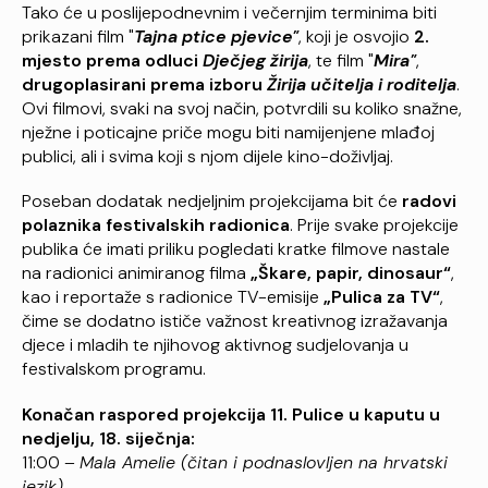
Tako će u poslijepodnevnim i večernjim terminima biti
prikazani film "
Tajna ptice pjevice"
, koji je osvojio
2.
mjesto prema odluci
Dječjeg žirija
, te film "
Mira"
,
drugoplasirani
prema izboru
Žirija učitelja i roditelja
.
Ovi filmovi, svaki na svoj način, potvrdili su koliko snažne,
nježne i poticajne priče mogu biti namijenjene mlađoj
publici, ali i svima koji s njom dijele kino-doživljaj.
Poseban dodatak nedjeljnim projekcijama bit će
radovi
polaznika festivalskih radionica
. Prije svake projekcije
publika će imati priliku pogledati kratke filmove nastale
na radionici animiranog filma
„Škare, papir, dinosaur“
,
kao i reportaže s radionice TV-emisije
„Pulica za TV“
,
čime se dodatno ističe važnost kreativnog izražavanja
djece i mladih te njihovog aktivnog sudjelovanja u
festivalskom programu.
Konačan raspored projekcija 11. Pulice u kaputu u
nedjelju, 18. siječnja:
11:00 –
Mala Amelie (čitan i podnaslovljen na hrvatski
jezik)