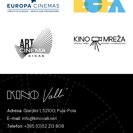
Adresa:
Giardini 1, 52100, Pula-Pola
E-mail:
info@kinovalli.net
Telefon:
+385 (0)52 213 808