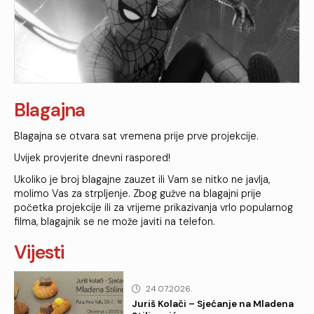
Blagajna
Blagajna se otvara sat vremena prije prve projekcije.
Uvijek provjerite dnevni raspored!
Ukoliko je broj blagajne zauzet ili Vam se nitko ne javlja,
molimo Vas za strpljenje. Zbog gužve na blagajni prije
početka projekcije ili za vrijeme prikazivanja vrlo popularnog
filma, blagajnik se ne može javiti na telefon.
Vijesti
24.07.2026.
Juriš Kolači – Sjećanje na Mladena