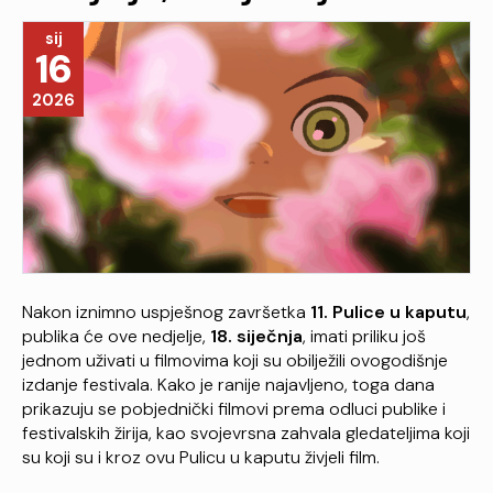
sij
16
2026
Nakon iznimno uspješnog završetka
11. Pulice u kaputu
,
publika će ove nedjelje,
18. siječnja
, imati priliku još
jednom uživati u filmovima koji su obilježili ovogodišnje
izdanje festivala. Kako je ranije najavljeno, toga dana
prikazuju se pobjednički filmovi prema odluci publike i
festivalskih žirija, kao svojevrsna zahvala gledateljima koji
su koji su i kroz ovu Pulicu u kaputu živjeli film.