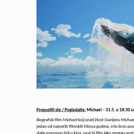
Propustili ste / Pogledajte:
Michael – 31.5. u 18:30 sat
Biografski film
Michael
koji prati život i karijeru Mich
jedan od najvećih filmskih hitova godine, vrlo brzo pos
dalje masovno hrli u kina, ovaj bi film lako mogao post