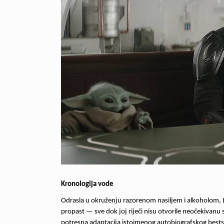
Kronologija vode
Odrasla u okruženju razorenom nasiljem i alkoholom, 
propast — sve dok joj riječi nisu otvorile neočekivanu
potresna adaptacija istoimenog autobiografskog bestse