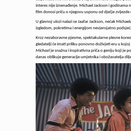
interes nije iznenađenje. Michael Jackson i godinama na
film donosi priču o njegovu usponu od dječje zvijezde
U glavnoj ulozi nalazi se Jaafar Jackson, nećak Michael
izgledom, pokretima i energijom nevjerojatno podsjeć
Kroz nezaboravne pjesme, spektakularne plesne koreogr
gledatelji će imati priliku ponovno doživjeti eru u kojoj
Michael
je snažna i inspirativna priča o geniju koji je p
danas oblikuje generacije umjetnika i obožavatelja dilj