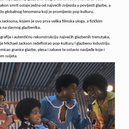
kon smrti ostaje jedna od najvećih zvijezda u povijesti glazbe, a
 do globalnog fenomena koji je promijenio pop kulturu.
a Jacksona, kojem je ovo prva velika filmska uloga, a fizičkim
a na slavnog glazbenika.
afije i autentičnu rekonstrukciju najvećih glazbenih trenutaka,
 je
Michael Jackson
redefinirao pop-kulturu i glazbenu industriju.
omicao granice glazbe, plesa i zabave te ostavio nasljeđe koje i
em svijeta.