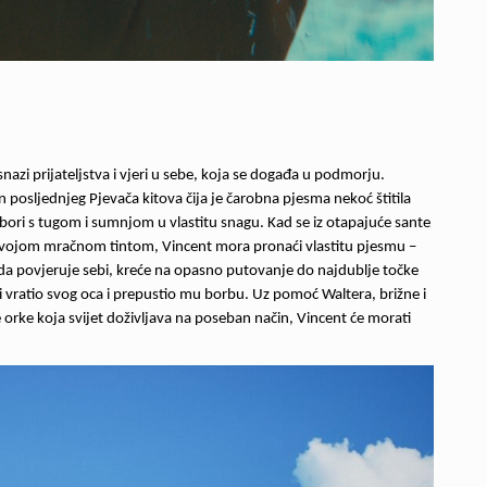
snazi prijateljstva i vjeri u sebe, koja se događa u podmorju.
sin posljednjeg Pjevača kitova čija je čarobna pjesma nekoć štitila
se bori s tugom i sumnjom u vlastitu snagu. Kad se iz otapajuće sante
e svojom mračnom tintom, Vincent mora pronaći vlastitu pjesmu –
o da povjeruje sebi, kreće na opasno putovanje do najdublje točke
 vratio svog oca i prepustio mu borbu. Uz pomoć Waltera, brižne i
e orke koja svijet doživljava na poseban način, Vincent će morati