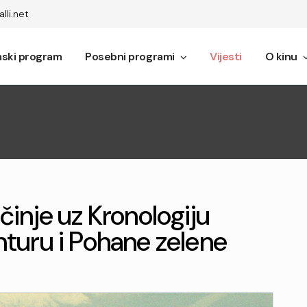
lli.net
mski program
Posebni programi
Vijesti
O kinu
činje uz Kronologiju
nturu i Pohane zelene