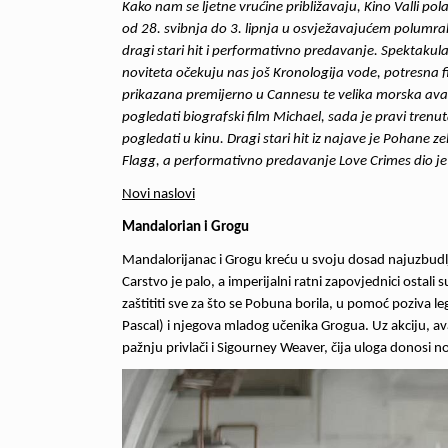
Kako nam se ljetne vrućine približavaju, Kino Valli po
od 28. svibnja do 3. lipnja u osvježavajućem polumrak
dragi stari hit i performativno predavanje. Spektakul
noviteta očekuju nas još
Kronologija vode,
potresna f
prikazana premijerno u Cannesu te velika morska avant
pogledati biografski film
Michael
, sada je pravi trenut
pogledati u kinu. Dragi stari hit iz najave je
Pohane zel
Flagg, a performativno predavanje
Love Crimes
dio je
Novi naslovi
Mandalorian i Grogu
Mandalorijanac i Grogu kreću u svoju dosad najuzbudljiv
Carstvo je palo, a imperijalni ratni zapovjednici ostali
zaštititi sve za što se Pobuna borila, u pomoć poziva
Pascal) i njegova mladog učenika Grogua. Uz akciju, a
pažnju privlači i Sigourney Weaver, čija uloga donosi 