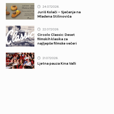
24.07.2026.
Juriš Kolači – Sjećanje na
Mladena Stilinovića
22.07.2026.
Circolo Classic: Deset
filmskih klasika za
najljepše filmske večeri
21.07.2026.
Ljetna pauza Kina Valli