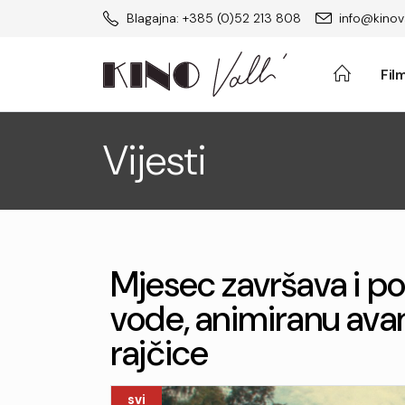
Blagajna: +385 (0)52 213 808
info@kinova
Fil
Vijesti
Mjesec završava i po
vode, animiranu ava
rajčice
svi