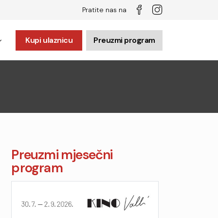
Pratite nas na
Kupi ulaznicu
Preuzmi program
Preuzmi mjesečni
program