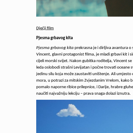
Dječji film
Pjesma grbavog kita
Pjesma grbavog kita
prekrasna je i dirljiva avantura o 
Vincent, glavni protagonist filma, je mladi grbavi kit i 
cijeli morski svijet. Nakon gubitka roditelja, Vincent 
leda oslobodi strašni Levijatan i počne trovati ocean
jedinu silu koja može zaustaviti uništenje. Ali umjest
mora, u potrazi za mitskim Zvjezdanim Vrelom, kako bi
pomalo naporne ribice prilepnice, i Darije, hrabre gluh
naučiti najvažniju lekciju – prava snaga dolazi iznutra.