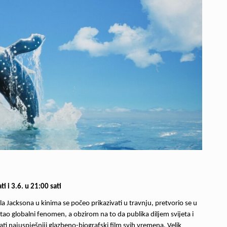
i i 3.6. u 21:00 sati
aela Jacksona u kinima se počeo prikazivati u travnju, pretvorio se u
tao globalni fenomen, a obzirom na to da publika diljem svijeta i
ati najuspješniji glazbeno-biografski film svih vremena. Velik