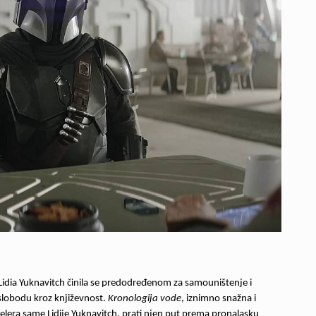
Lidia Yuknavitch činila se predodređenom za samouništenje i
 slobodu kroz književnost.
Kronologija vode
, iznimno snažna i
lera same Lidije Yuknavitch, prati njen put prema pronalasku