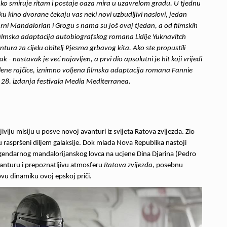
lako smiruje ritam i postaje oaza mira u uzavrelom gradu. U tjednu
u kino dvorane čekaju vas neki novi uzbudljivi naslovi, jedan
arni
Mandalorian i Grogu
s nama su još ovaj tjedan, a od filmskih
ilmska adaptacija autobiografskog romana Lidije Yuknavitch
ura za cijelu obitelj
Pjesma grbavog kita
. Ako ste propustili
ak - nastavak je već najavljen, a prvi dio apsolutni je hit koji vrijedi
ene rajčice
, iznimno voljena filmska adaptacija romana Fannie
 28. izdanja festivala Media Mediterranea.
iju misiju u posve novoj avanturi iz svijeta Ratova zvijezda. Zlo
 su raspršeni diljem galaksije. Dok mlada Nova Republika nastoji
 legendarnog mandalorijanskog lovca na ucjene Dina Djarina (Pedro
vanturu i prepoznatljivu atmosferu
Ratova zvijezda
, posebnu
novu dinamiku ovoj epskoj priči.